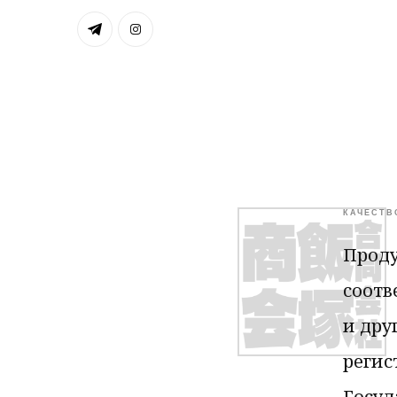
КАЧЕСТВ
Проду
соотв
и дру
регис
Госуд