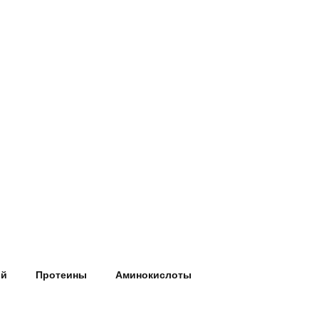
ий
Протеины
Аминокислоты