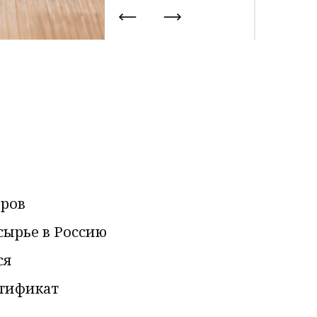
еров
сырье в Россию
ся
ртификат