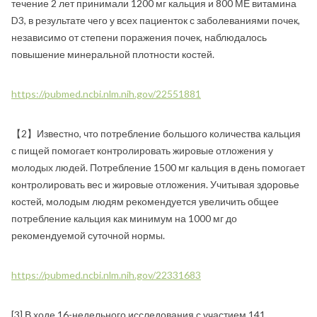
течение 2 лет принимали 1200 мг кальция и 800 МЕ витамина
D3, в результате чего у всех пациенток с заболеваниями почек,
независимо от степени поражения почек, наблюдалось
повышение минеральной плотности костей.
https://pubmed.ncbi.nlm.nih.gov/22551881
【2】Известно, что потребление большого количества кальция
с пищей помогает контролировать жировые отложения у
молодых людей. Потребление 1500 мг кальция в день помогает
контролировать вес и жировые отложения. Учитывая здоровье
костей, молодым людям рекомендуется увеличить общее
потребление кальция как минимум на 1000 мг до
рекомендуемой суточной нормы.
https://pubmed.ncbi.nlm.nih.gov/22331683
[3] В ходе 16-недельного исследования с участием 141