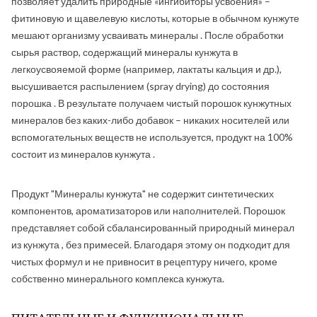
позволяет удалить природные «ингибиторы усвоения» –
фитиновую и щавелевую кислоты, которые в обычном кунжуте
мешают организму усваивать минералы . После обработки
сырья раствор, содержащий минералы кунжута в
легкоусвояемой форме (например, лактаты кальция и др.),
высушивается распылением (spray drying) до состояния
порошка . В результате получаем чистый порошок кунжутных
минералов без каких-либо добавок – никаких носителей или
вспомогательных веществ не используется, продукт на 100%
состоит из минералов кунжута .
Продукт "Минералы кунжута" не содержит синтетических
компонентов, ароматизаторов или наполнителей. Порошок
представляет собой сбалансированный природный минерал
из кунжута , без примесей. Благодаря этому он подходит для
чистых формул и не привносит в рецептуру ничего, кроме
собственно минерального комплекса кунжута.