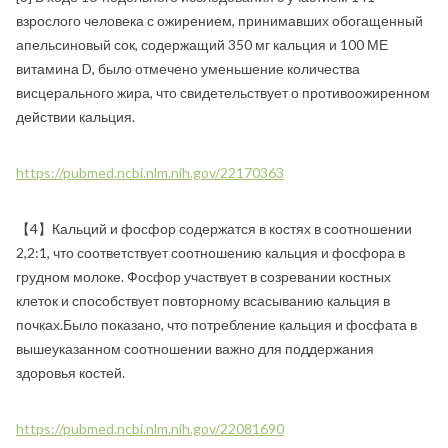
взрослого человека с ожирением, принимавших обогащенный
апельсиновый сок, содержащий 350 мг кальция и 100 МЕ
витамина D, было отмечено уменьшение количества
висцерального жира, что свидетельствует о противоожиренном
действии кальция.
https://pubmed.ncbi.nlm.nih.gov/22170363
【4】Кальций и фосфор содержатся в костях в соотношении
2,2:1, что соответствует соотношению кальция и фосфора в
грудном молоке. Фосфор участвует в созревании костных
клеток и способствует повторному всасыванию кальция в
почках.Было показано, что потребление кальция и фосфата в
вышеуказанном соотношении важно для поддержания
здоровья костей.
https://pubmed.ncbi.nlm.nih.gov/22081690