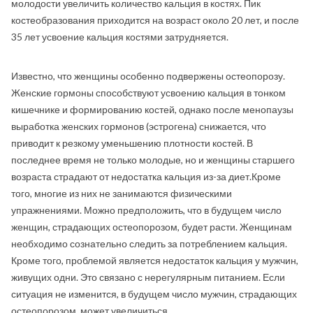
молодости увеличить количество кальция в костях. Пик
костеобразования приходится на возраст около 20 лет, и после
35 лет усвоение кальция костями затрудняется.
Известно, что женщины особенно подвержены остеопорозу.
Женские гормоны способствуют усвоению кальция в тонком
кишечнике и формированию костей, однако после менопаузы
выработка женских гормонов (эстрогена) снижается, что
приводит к резкому уменьшению плотности костей. В
последнее время не только молодые, но и женщины старшего
возраста страдают от недостатка кальция из-за диет.Кроме
того, многие из них не занимаются физическими
упражнениями. Можно предположить, что в будущем число
женщин, страдающих остеопорозом, будет расти. Женщинам
необходимо сознательно следить за потреблением кальция.
Кроме того, проблемой является недостаток кальция у мужчин,
живущих одни. Это связано с нерегулярным питанием. Если
ситуация не изменится, в будущем число мужчин, страдающих
остеопорозом, может увеличиться.