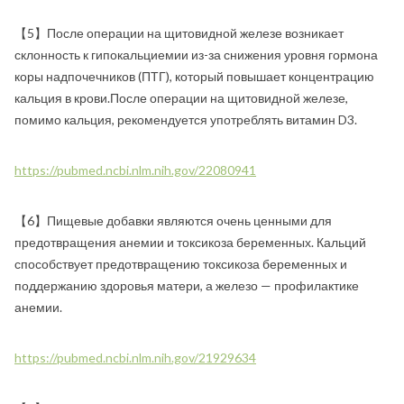
【5】После операции на щитовидной железе возникает
склонность к гипокальциемии из-за снижения уровня гормона
коры надпочечников (ПТГ), который повышает концентрацию
кальция в крови.После операции на щитовидной железе,
помимо кальция, рекомендуется употреблять витамин D3.
https://pubmed.ncbi.nlm.nih.gov/22080941
【6】Пищевые добавки являются очень ценными для
предотвращения анемии и токсикоза беременных. Кальций
способствует предотвращению токсикоза беременных и
поддержанию здоровья матери, а железо — профилактике
анемии.
https://pubmed.ncbi.nlm.nih.gov/21929634