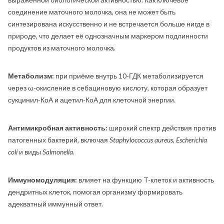
соединение маточного молочка, она не может быть
синтезирована искусственно и не встречается больше нигде в
природе, что делает её однозначным маркером подлинности
продуктов из маточного молочка.
Метаболизм:
при приёме внутрь 10-ГДК метаболизируется
через ω-окисление в себациновую кислоту, которая образует
сукцинил-КоА и ацетил-КоА для клеточной энергии.
Антимикробная активность:
широкий спектр действия против
патогенных бактерий, включая
Staphylococcus aureus
,
Escherichia
coli
и виды
Salmonella
.
Иммуномодуляция:
влияет на функцию T-клеток и активность
дендритных клеток, помогая организму формировать
адекватный иммунный ответ.