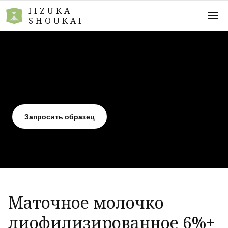
IIZUKA
SHOUKAI
Запросить образец
Маточное молочко
лиофилизированное 6%+