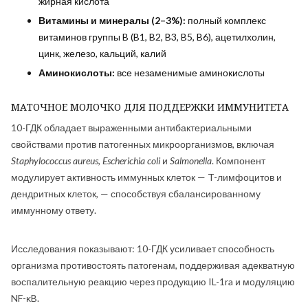
жирная кислота
Витамины и минералы (2–3%):
полный комплекс
витаминов группы B (B1, B2, B3, B5, B6), ацетилхолин,
цинк, железо, кальций, калий
Аминокислоты:
все незаменимые аминокислоты
МАТОЧНОЕ МОЛОЧКО ДЛЯ ПОДДЕРЖКИ ИММУНИТЕТА
10-ГДК обладает выраженными антибактериальными
свойствами против патогенных микроорганизмов, включая
Staphylococcus aureus
,
Escherichia coli
и
Salmonella
. Компонент
модулирует активность иммунных клеток — T-лимфоцитов и
дендритных клеток, — способствуя сбалансированному
иммунному ответу.
Исследования показывают: 10-ГДК усиливает способность
организма противостоять патогенам, поддерживая адекватную
воспалительную реакцию через продукцию IL-1ra и модуляцию
NF-κB.