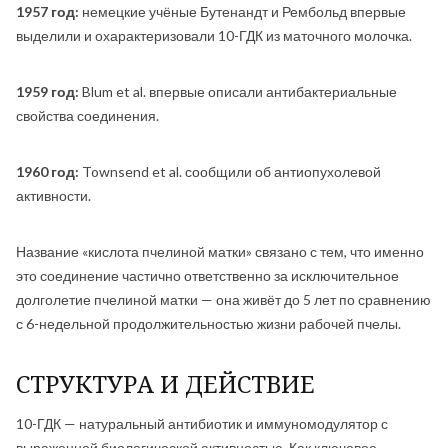
1957 год:
немецкие учёные Бутенандт и Рембольд впервые
выделили и охарактеризовали 10-ГДК из маточного молочка.
1959 год:
Blum et al. впервые описали антибактериальные
свойства соединения.
1960 год:
Townsend et al. сообщили об антиопухолевой
активности.
Название «кислота пчелиной матки» связано с тем, что именно
это соединение частично ответственно за исключительное
долголетие пчелиной матки — она живёт до 5 лет по сравнению
с 6-недельной продолжительностью жизни рабочей пчелы.
СТРУКТУРА И ДЕЙСТВИЕ
10-ГДК — натуральный антибиотик и иммуномодулятор с
выраженной биологической активностью. Как ключевое