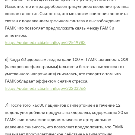
Известно, что интрацеребровентрикулярное введение грелина
снижает аппетит. Считается, что механизм снижения аппетита
связан с подавлением грелином синтеза и высвобождения
ГАМК, что позволяет предположить связь между ГАМК и
аппетитом.
https://pubmed.ncbi.nlm.nih.gov/22549983
6] Когда 63 здоровым людям дали 100 мг ГАМК, активность ЭЭГ
(электроэнцефалограммы) (альфа- и бета-волны: зависят от
умственного напряжения) снизилась, что говорит о том, что
ГАМК обладает эффектом снятия стресса.
https://pubmed.ncbi.nlm.nih.gov/22203366
7] После того, как 80 пациентов с гипертонией в течение 12
недель употребляли продукты из хлореллы, содержащие 20 мг
ГАМК, систолическое и диастолическое артериальное
давление снизилось, что позволяет предположить, что ГАМК
оказывает профилактическое действие на гипертонию.