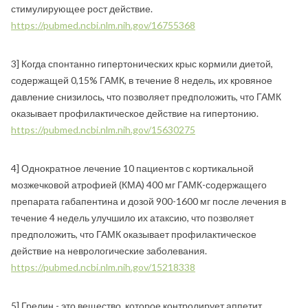
стимулирующее рост действие.
https://pubmed.ncbi.nlm.nih.gov/16755368
3] Когда спонтанно гипертонических крыс кормили диетой,
содержащей 0,15% ГАМК, в течение 8 недель, их кровяное
давление снизилось, что позволяет предположить, что ГАМК
оказывает профилактическое действие на гипертонию.
https://pubmed.ncbi.nlm.nih.gov/15630275
4] Однократное лечение 10 пациентов с кортикальной
мозжечковой атрофией (КМА) 400 мг ГАМК-содержащего
препарата габапентина и дозой 900-1600 мг после лечения в
течение 4 недель улучшило их атаксию, что позволяет
предположить, что ГАМК оказывает профилактическое
действие на неврологические заболевания.
https://pubmed.ncbi.nlm.nih.gov/15218338
5] Грелин - это вещество, которое контролирует аппетит.