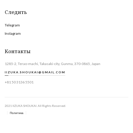
Следить
Telegram
Instagram
Контакты
1285-2, Terao-machi, Takasaki-city, Gunma, 370-0865, Japan
IIZUKA.SHOUKAI@GMAIL.COM
+81 50 3136 5501
2021 IIZUKA SHOUKAI. All Rights Reserved.
Политика