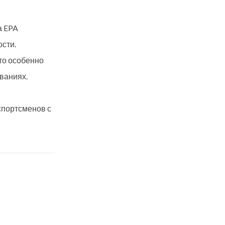
а EPA
сти.
то особенно
ваниях.
спортсменов с