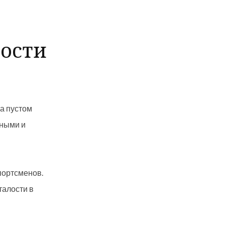
ости
на пустом
нными и
портсменов.
талости в