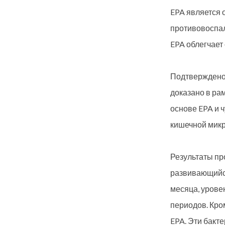
EPA является 
противовоспали
EPA облегчает
Подтверждено 
доказано в ра
основе EPA и 
кишечной микр
Результаты пр
развивающийся
месяца, урове
периодов. Кром
EPA. Эти бакт