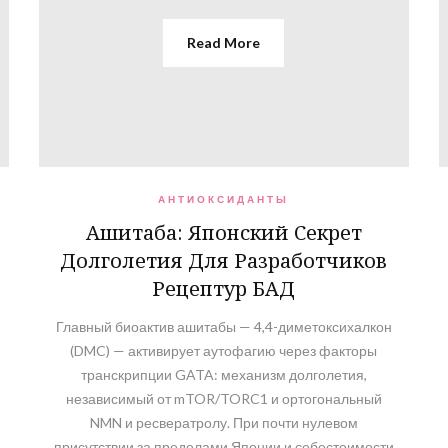
Read More
АНТИОКСИДАНТЫ
Ашитаба: Японский Секрет
Долголетия Для Разработчиков
Рецептур БАД
Главный биоактив ашитабы — 4,4-диметоксихалкон
(DMC) — активирует аутофагию через факторы
транскрипции GATA: механизм долголетия,
независимый от mTOR/TORC1 и ортогональный
NMN и ресвератролу. При почти нулевом
присутствии за пределами Японии и себестоимости