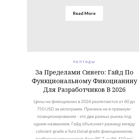
Read More
ПЕПТИДЫ
За Пределами Синего: Гайд По
Функциональному Фикоцианину
Для Разработчиков В 2026
Цены на фикоцианин в 2026 разлетаются от 60 до
750 USD за килограмм. Причина не в премиум-
позиционировании - это два разных рынка под
одним названием. Гайд объясняет разницу между
colorant grade и functional grade фикоцианином,
разбирает клиническую базу (RCT, n=96, 410 мг/