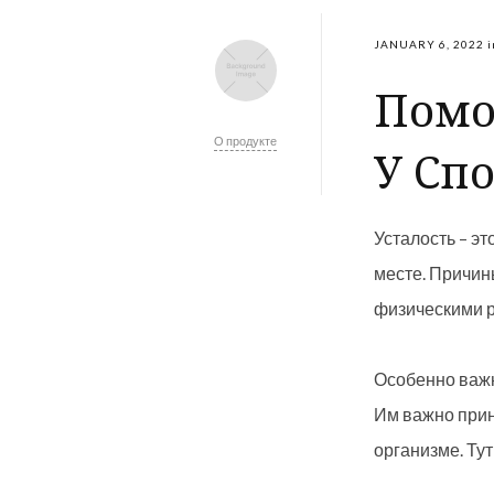
JANUARY 6, 2022
i
Помо
О продукте
У Сп
Усталость – э
месте. Причин
физическими р
Особенно важн
Им важно прин
организме. Тут