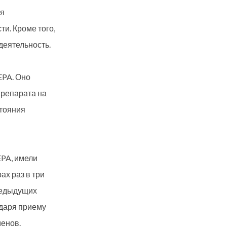
ся
ти. Кроме того,
деятельность.
EPA. Оно
препарата на
стояния
EPA, имели
ах раз в три
редыдущих
одаря приему
менов.