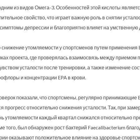
одним из видов Омега-3. Особенностей этой кислоты являет
тельное свойство, что играет важную роль в снятии усталос
 симптомы депрессии и благоприятно влияет на умственную 
снижение утомляемости у спортсменов путем применения 
мках проекта, где проверялась взаимосвязь между приемом 
чувством усталости после тренировки, а также изменение со
офлоры и концентрации EPA в крови.
оверок показали, что спортсмены, регулярно принимающие 
 прогресс относительно снижения усталости. Так, при замер
нь утомляемости каждый квартал снижался относительно п
е того, был обнаружен рост бактерий Faecalibacterium благ
ерии оказывают положительное влияние на здоровье спортс